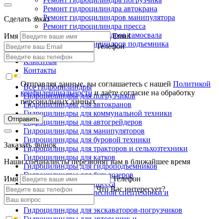
Ремонт гидроцилиндра автокрана
Ремонт гидроцилиндров манипулятора
Сделать заказ
Ремонт гидроцилиндра пресса
Ремонт гидроцилиндров самосвала
Имя
Email
Ремонт гидроцилиндров подъемника
Телефон
Производство
Клиентам
Контакты
Отправляя данные, вы соглашаетесь с нашей
Политикой
Все гидроцилиндры
конфиденциальности
и даёте согласие на обработку
Гидроцилиндры для погрузчиков
персональных данных
Гидроцилиндры для автокранов
Гидроцилиндры для коммунальной техники
Отправить
Гидроцилиндры для автогрейдеров
Гидроцилиндры для манипуляторов
Гидроцилиндры для буровой техники
Заказать звонок
Гидроцилиндры для тракторов и сельхозтехники
Гидроцилиндры для катков
Наши специалисты перезвонят вам в ближайшее время
Гидроцилиндры для гидроподъемников
Гидроцилиндры для бульдозеров
Имя
Телефон
Гидроцилиндры для пресса
Что Вас интересует?
Гидроцилиндры для лесной спецтехники и
металловозов
Гидроцилиндры для экскаваторов-погрузчиков
Гидроцилиндры для автовышек и