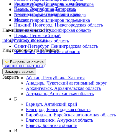
Екатеринбург, Свердловская область
Ремонт гидроцилиндров манипулятора
Казань, Республика Татарстан
Ремонт гидроцилиндра пресса
Краснодар, Краснодарский край
Ремонт гидроцилиндров самосвала
Москва
Ремонт гидроцилиндров подъемника
Нижний Новгород, Нижегородская область
Напишите нам на почту:
Новосибирск, Новосибирская область
Пермь, Пермский край
info@hydrocylinders.ru
Самара, Самарская область
Санкт-Петербург, Ленинградская область
Или позвоните по телефону:
Челябинск, Челябинская область
8-800-101-19-19
Выбрать из списка
(звонок бесплатный)
Заказать звонок
А
Закрыть
Абакан, Республика Хакасия
Анадырь, Чукотский автономный округ
Архангельск, Архангельская область
Астрахань, Астраханская область
Б
Барнаул, Алтайский край
Белгород, Белгородская область
Биробиджан, Еврейская автономная область
Благовещенск, Амурская область
Брянск, Брянская область
В