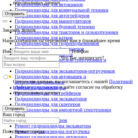
персональных данных
Гидроцилиндры для автокранов
Гидроцилиндры для коммунальной техники
Отправить
Гидроцилиндры для автогрейдеров
Гидроцилиндры для манипуляторов
Гидроцилиндры для буровой техники
Заказать звонок
Гидроцилиндры для тракторов и сельхозтехники
Гидроцилиндры для катков
Наши специалисты перезвонят вам в ближайшее время
Гидроцилиндры для гидроподъемников
Гидроцилиндры для бульдозеров
Имя
Телефон
Гидроцилиндры для пресса
Что Вас интересует?
Гидроцилиндры для лесной спецтехники и
металловозов
Гидроцилиндры для экскаваторов-погрузчиков
Гидроцилиндры для автовышек и
Отправляя данные, вы соглашаетесь с нашей
Политикой
автогидроподъемников
конфиденциальности
и даёте согласие на обработку
Другие гидроцилиндры
персональных данных
Гидроцилиндры для грейферов
Гидроцилиндры для экскаваторов
Гидроцилиндры для скреперов
Отправить
Гидроцилиндры для импортной спецтехники
Ваш город
Ремонт гидроцилиндров
Ремонт гидроцилиндра экскаватора
Популярные города
Ремонт гидроцилиндра погрузчика
Ремонт гидроцилиндра автокрана