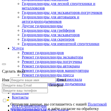
Гидроцилиндры для лесной спецтехники и
металловозов
Гидроцилиндры для экскаваторов-погрузчиков
Гидроцилиндры для автовышек и
автогидроподъемников
Другие гидроцилиндры
Гидроцилиндры для грейферов
Гидроцилиндры для экскаваторов
Гидроцилиндры для скреперов
Гидроцилиндры для импортной спецтехники
Услуги
Ремонт гидроцилиндров
Ремонт гидроцилиндра экскаватора
Ремонт гидроцилиндра погрузчика
Ремонт гидроцилиндра автокрана
Ремонт гидроцилиндров манипулятора
Сделать заказ
Ремонт гидроцилиндра пресса
Ремонт гидроцилиндров самосвала
Имя
Email
Ремонт гидроцилиндров подъемника
Телефон
Производство
Клиентам
Контакты
Отправляя данные, вы соглашаетесь с нашей
Политикой
Все гидроцилиндры
конфиденциальности
и даёте согласие на обработку
Гидроцилиндры для погрузчиков