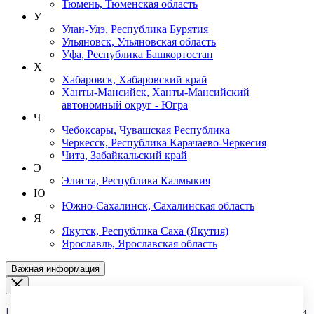
Тюмень, Тюменская область
У
Улан-Удэ, Республика Бурятия
Ульяновск, Ульяновская область
Уфа, Республика Башкортостан
Х
Хабаровск, Хабаровский край
Ханты-Мансийск, Ханты-Мансийский
автономный округ - Югра
Ч
Чебоксары, Чувашская Республика
Черкесск, Республика Карачаево-Черкесия
Чита, Забайкальский край
Э
Элиста, Республика Калмыкия
Ю
Южно-Сахалинск, Сахалинская область
Я
Якутск, Республика Саха (Якутия)
Ярославль, Ярославская область
Важная информация
Группа компаний «Строймашсервис» совместно с партнерами