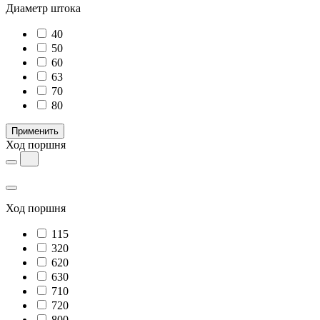
Диаметр штока
40
50
60
63
70
80
Применить
Ход поршня
Ход поршня
115
320
620
630
710
720
800