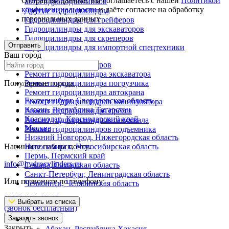
Отправляя данные, вы соглашаетесь с нашей
Политикой
автогидроподъемников
конфиденциальности
и даёте согласие на обработку
Другие гидроцилиндры
персональных данных
Гидроцилиндры для грейферов
Гидроцилиндры для экскаваторов
Гидроцилиндры для скреперов
Отправить
Гидроцилиндры для импортной спецтехники
Ваш город
Ремонт гидроцилиндров
Ремонт гидроцилиндра экскаватора
Популярные города
Ремонт гидроцилиндра погрузчика
Ремонт гидроцилиндра автокрана
Екатеринбург, Свердловская область
Ремонт гидроцилиндров манипулятора
Казань, Республика Татарстан
Ремонт гидроцилиндра пресса
Краснодар, Краснодарский край
Ремонт гидроцилиндров самосвала
Москва
Ремонт гидроцилиндров подъемника
Нижний Новгород, Нижегородская область
Напишите нам на почту:
Новосибирск, Новосибирская область
Пермь, Пермский край
info@hydrocylinders.ru
Самара, Самарская область
Санкт-Петербург, Ленинградская область
Или позвоните по телефону:
Челябинск, Челябинская область
8-800-101-19-19
Выбрать из списка
(звонок бесплатный)
Заказать звонок
А
Закрыть
Абакан, Республика Хакасия