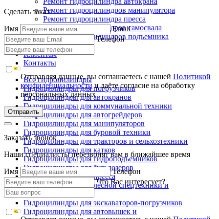
Ремонт гидроцилиндра автокрана
Ремонт гидроцилиндров манипулятора
Сделать заказ
Ремонт гидроцилиндра пресса
Ремонт гидроцилиндров самосвала
Имя
Email
Ремонт гидроцилиндров подъемника
Телефон
Производство
Клиентам
Контакты
Отправляя данные, вы соглашаетесь с нашей
Политикой
Все гидроцилиндры
конфиденциальности
и даёте согласие на обработку
Гидроцилиндры для погрузчиков
персональных данных
Гидроцилиндры для автокранов
Гидроцилиндры для коммунальной техники
Отправить
Гидроцилиндры для автогрейдеров
Гидроцилиндры для манипуляторов
Гидроцилиндры для буровой техники
Заказать звонок
Гидроцилиндры для тракторов и сельхозтехники
Гидроцилиндры для катков
Наши специалисты перезвонят вам в ближайшее время
Гидроцилиндры для гидроподъемников
Гидроцилиндры для бульдозеров
Имя
Телефон
Гидроцилиндры для пресса
Что Вас интересует?
Гидроцилиндры для лесной спецтехники и
металловозов
Гидроцилиндры для экскаваторов-погрузчиков
Гидроцилиндры для автовышек и